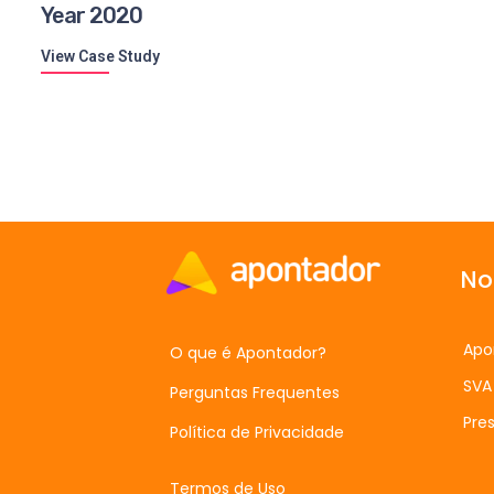
Year 2020
View Case Study
No
Apo
O que é Apontador?
SVA
Perguntas Frequentes
Pres
Política de Privacidade
Termos de Uso