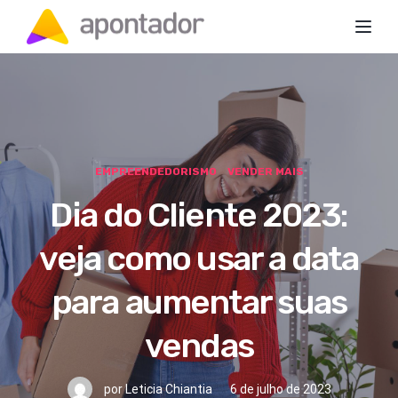
Toggl
EMPREENDEDORISMO
VENDER MAIS
Dia do Cliente 2023:
veja como usar a data
para aumentar suas
vendas
por
Leticia Chiantia
6 de julho de 2023