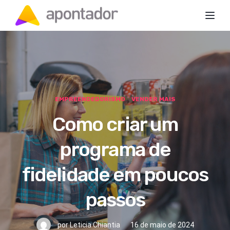
Toggl
EMPREENDEDORISMO
VENDER MAIS
Como criar um
programa de
fidelidade em poucos
passos
por
Leticia Chiantia
16 de maio de 2024