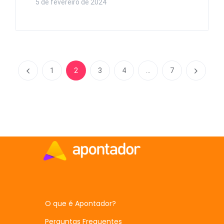
5 de fevereiro de 2024
1
2
3
4
…
7
O que é Apontador?
Perguntas Frequentes